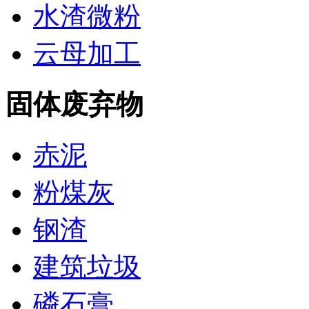
水渣微粉
云母加工
固体废弃物
赤泥
粉煤灰
钢渣
建筑垃圾
磷石膏