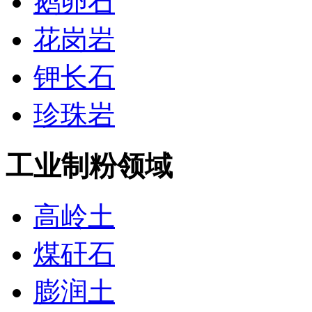
鹅卵石
花岗岩
钾长石
珍珠岩
工业制粉领域
高岭土
煤矸石
膨润土