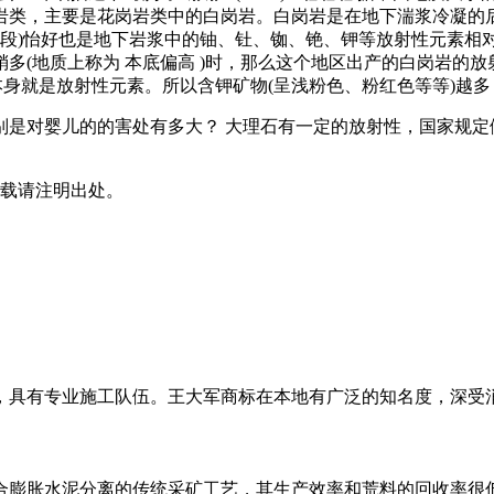
类，主要是花岗岩类中的白岗岩。白岗岩是在地下湍浆冷凝的后期
期阶段)怡好也是地下岩浆中的铀、钍、铷、铯、钾等放射性元素相
多(地质上称为 本底偏高 )时，那么这个地区出产的白岗岩的
)本身就是放射性元素。所以含钾矿物(呈浅粉色、粉红色等等)越多
别是对婴儿的的害处有多大？ 大理石有一定的放射性，国家规定
m/)，转载请注明出处。
0万，具有专业施工队伍。王大军商标在本地有广泛的知名度，深
合膨胀水泥分离的传统采矿工艺，其生产效率和荒料的回收率很