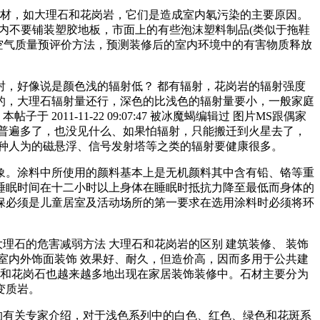
石材，如大理石和花岗岩，它们是造成室内氡污染的主要原因。
内不要铺装塑胶地板，市面上的有些泡沫塑料制品(类似于拖鞋
空气质量预评价方法，预测装修后的室内环境中的有害物质释放
，好像说是颜色浅的辐射低？ 都有辐射，花岗岩的辐射强度
的，大理石辐射量还行，深色的比浅色的辐射量要小，一般家庭
1-11-22 09:07:47 被冰魔蝎编辑过 图片MS跟偶家
普遍多了，也没见什么、如果怕辐射，只能搬迁到火星去了，
种人为的磁悬浮、信号发射塔等之类的辐射要健康很多。
象。涂料中所使用的颜料基本上是无机颜料其中含有铅、铬等重
睡眠时间在十二小时以上身体在睡眠时抵抗力降至最低而身体的
保必须是儿童居室及活动场所的第一要求在选用涂料时必须将环
理石的危害减弱方法 大理石和花岗岩的区别 建筑装修、 装饰
室内外饰面装饰 效果好、耐久，但造价高，因而多用于公共建
石和花岗石也越来越多地出现在家居装饰装修中。石材主要分为
变质岩。
大学的有关专家介绍，对于浅色系列中的白色、红色、绿色和花斑系