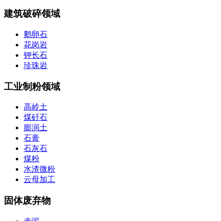
建筑破碎领域
鹅卵石
花岗岩
钾长石
珍珠岩
工业制粉领域
高岭土
煤矸石
膨润土
石膏
石灰石
煤粉
水渣微粉
云母加工
固体废弃物