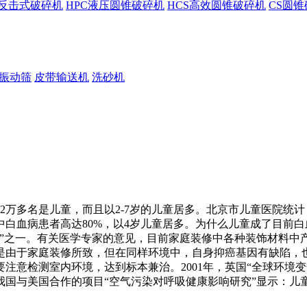
F反击式破碎机
HPC液压圆锥破碎机
HCS高效圆锥破碎机
CS圆
振动筛
皮带输送机
洗砂机
2万多名是儿童，而且以2-7岁的儿童居多。北京市儿童医院统计
其中白血病患者高达80%，以4岁儿童居多。为什么儿童成了目前
手”之一。有关医学专家的意见，目前家庭装修中各种装饰材料中
是由于家庭装修所致，但在同样环境中，自身抑癌基因有缺陷，
注意检测室内环境，达到标本兼治。2001年，英国“全球环境
我国与美国合作的项目“空气污染对呼吸健康影响研究”显示：儿