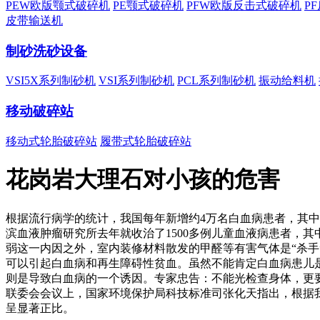
PEW欧版颚式破碎机
PE颚式破碎机
PFW欧版反击式破碎机
P
皮带输送机
制砂洗砂设备
VSI5X系列制砂机
VSI系列制砂机
PCL系列制砂机
振动给料机
移动破碎站
移动式轮胎破碎站
履带式轮胎破碎站
花岗岩大理石对小孩的危害
根据流行病学的统计，我国每年新增约4万名白血病患者，其中
滨血液肿瘤研究所去年就收治了1500多例儿童血液病患者，
弱这一内因之外，室内装修材料散发的甲醛等有害气体是“杀
可以引起白血病和再生障碍性贫血。虽然不能肯定白血病患儿
则是导致白血病的一个诱因。专家忠告：不能光检查身体，更要
联委会会议上，国家环境保护局科技标准司张化天指出，根据
呈显著正比。