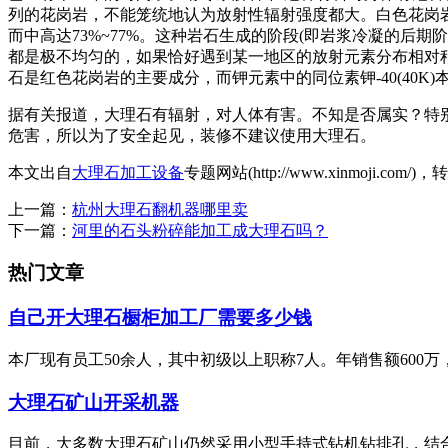
列的花岗岩，不能笼统地认为放射性辐射强度都大。白色花岗岩
而中高达73%~77%。这种岩石生成的阶段(即岩浆冷凝的后
都是极不均匀的，如果恰好遇到某一地区的放射元素分布相对稍
石是红色花岗岩的主要成分，而钾元素中的同位素钾-40(40K
据有关报道，大理石有辐射，对人体有害。不知是否属实？特
危害，所以为了安全起见，装修不建议使用大理石。
本文出自
大理石加工设备
专题网站(http://www.xinmoji.co
上一篇：
杭州大理石翻机器哪里卖
下一篇：
河里的石头粉碎能加工成大理石吗？
热门文章
自己开大理石橱柜加工厂需要多少钱
本厂现有员工50余人，其中初级以上职称7人。年销售额60
大理石矿山开采机器
目前，大多数大理石矿山仍然采用小型手持式钻机钻排孔，结