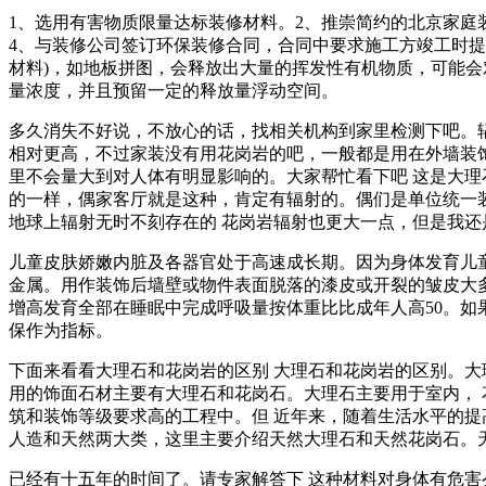
1、选用有害物质限量达标装修材料。2、推崇简约的北京家庭
4、与装修公司签订环保装修合同，合同中要求施工方竣工时提
材料)，如地板拼图，会释放出大量的挥发性有机物质，可能
量浓度，并且预留一定的释放量浮动空间。
多久消失不好说，不放心的话，找相关机构到家里检测下吧。
相对更高，不过家装没有用花岗岩的吧，一般都是用在外墙装
里不会量大到对人体有明显影响的。大家帮忙看下吧 这是大理石还是什
的一样，偶家客厅就是这种，肯定有辐射的。偶们是单位统一
地球上辐射无时不刻存在的 花岗岩辐射也更大一点，但是我
儿童皮肤娇嫩内脏及各器官处于高速成长期。因为身体发育儿
金属。用作装饰后墙壁或物件表面脱落的漆皮或开裂的皱皮大
增高发育全部在睡眠中完成呼吸量按体重比比成年人高50。
保作为指标。
下面来看看大理石和花岗岩的区别 大理石和花岗岩的区别。大理
用的饰面石材主要有大理石和花岗石。大理石主要用于室内， 
筑和装饰等级要求高的工程中。但 近年来，随着生活水平的提
人造和天然两大类，这里主要介绍天然大理石和天然花岗石。
已经有十五年的时间了。请专家解答下 这种材料对身体有危害么？