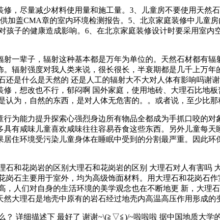
装修，尽量减少材料使用量和施工量。3、儿童房不要使用天然
供加盖CMA章的室内环境检测报告。5、北京家庭装修中儿童房
会对孩子的健康造成影响。6、在北京家庭装修设计时要采用室内
辐射一辈子，辐射这种基本都是万年为单位的。天然石材都有辐射
饰。辐射强度对我人类来说，很长很长，半衰期都是几千上万年
么是天然的 还是人工的辐射大不大对人体有影响吗谢谢 本帖子于 201
装修，想改也不行，郁闷啊 国外家庭，使用地砖、大理石比地板
还是认为，自然的东西，是对人体无危害的。。或者说，至少比那
童行为能力提升探索心强烈身边所有物品全都成为手抓口咬的对
多具有咸味儿童喜欢咸味往往容易吞食这些东西。另外儿童每天
如果居住环境受污染儿童身体在睡眠中受到的分割最严重。因此环
石和花岗岩的区别大理石和花岗岩的区别 大理石对人有害吗 大
花岗石主要用于室外，均为高级饰面材料。用大理石和花岗石作
高，人们对自身的生活环境的美学观念也在不断地更 新，大理
天然大理石是地壳中原有的岩石经过地壳内高温高压作用形成的
 详细描述下 最好了 谢谢~\(≧▽≦)/~啦啦啦 据中国地质