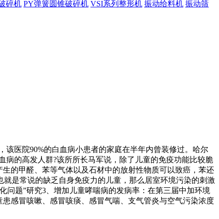
锥破碎机
PY弹簧圆锥破碎机
VSI系列整形机
振动给料机
振动筛
，该医院90%的白血病小患者的家庭在半年内曾装修过。哈尔
白血病的高发人群?该所所长马军说，除了儿童的免疫功能比较脆
产生的甲醛、苯等气体以及石材中的放射性物质可以致癌，苯还
也就是常说的缺乏自身免疫力的儿童，那么居室环境污染的刺激
变化问题”研究3、增加儿童哮喘病的发病率：在第三届中加环境
童患感冒咳嗽、感冒咳痰、感冒气喘、支气管炎与空气污染浓度