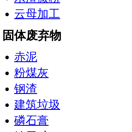
云母加工
固体废弃物
赤泥
粉煤灰
钢渣
建筑垃圾
磷石膏