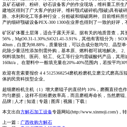
及矿石破碎、粉碎、砂石设备客户的作业现场，维科重工所生产的
建地区得到了广大客户的好评。维科颚式破碎机(颚破)具有
路、水利和化工等多种行业，分粗破和细破两种。目前维科所生产的P
产的细碎颚破设备PEX-300 1300在业界也得到了一致的
矿区矿体覆土层薄，适合于露天开采。据有关的地质普查，其资源
56%，MgO0.31-1.30%;SiO21.41-3.91%，其他有害组分
40nm，白度为98.88%，质量较佳，可以合成分散均匀、
此除少量活性添加剂需外购，基本原、燃料都可就地解决。 
饲料填加剂、医药、轻工、化工等行业均需碳酸钙产品，其用途十
160kt/a 。在塑料中一般填充量在20%-40%范围内，若按平均3
欢迎有意索要报价 4 4 5125368254磨机粉磨机立磨立式磨
体的民营科技型企业。
超细磨粉机主机（1）增大磨辊子的直径约 10%，磨圈直径
均匀磨损，这样不但粉磨效率高，而且磨棍寿命长，当然磨辊、磨圈的材质和热
品牌 | 人才 | 知道 | 专题 | 图库 | 视频 | 下载 |
本文出自
方解石加工设备
专题网站(http://www.xinmoji.co
上一篇：
广西收购方解石