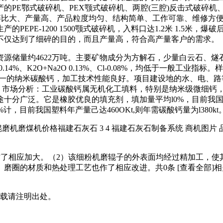
PE鄂式破碎机、PEX颚式破碎机、两腔(三腔)反击式破碎机、
破碎比大、产量高、产品粒度均匀、结构简单、工作可靠、维修方
EPE-1200 1500颚式破碎机，入料口达1.2米 1.5米
好评，不仅达到了细碎的目的，而且产量高，符合高产量客户的需求。
储量约4622万吨。主要矿物成分为方解石，少量白云石、燧石
为：SO30.14%、K2O+Na2O 0.13%、Cl-0.08%，均低于一般
晶型单一的纳米碳酸钙，加工技术性能良好。项目建设地的水、电
2、市场分析：工业碳酸钙属无机化工填料，特别是纳米级微细钙
分广泛。它是橡胶优良的填充剂，填加量平均l0%，目前我国橡胶制
0%计，目前我国塑料年产量己达460OKt,则年需碳酸钙量为l380kt
高压辊磨机磨煤机价格福建石灰石 3 4 福建石灰石制备系统 商机图
也作了相应加大。（2）该细粉机磨辊子的外表面均经过精加工，
处理工艺也作了相应改进。共0条 [查看全部]相关评论商城 | 供应 |
m/)，转载请注明出处。