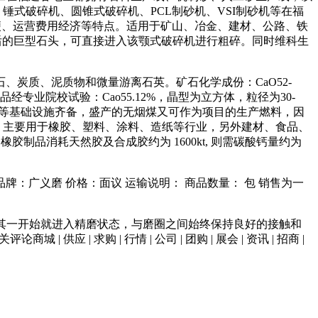
锤式破碎机、圆锥式破碎机、PCL制砂机、VSI制砂机等在福
便、运营费用经济等特点。适用于矿山、冶金、建材、公路、铁
，爆破后的巨型石头，可直接进入该颚式破碎机进行粗碎。同时维科生
、炭质、泥质物和微量游离石英。矿石化学成份：CaO52-
工业指标。样品经专业院校试验：Cao55.12%，晶型为立方体，粒径为30-
、路等基础设施齐备，盛产的无烟煤又可作为项目的生产燃料，因
，主要用于橡胶、塑料、涂料、造纸等行业，另外建材、食品、
品消耗天然胶及合成胶约为 1600kt, 则需碳酸钙量约为
。
片 品牌：广义磨 价格：面议 运输说明： 商品数量： 包 销售为一
使其一开始就进入精磨状态，与磨圈之间始终保持良好的接触和
 求购 | 行情 | 公司 | 团购 | 展会 | 资讯 | 招商 |