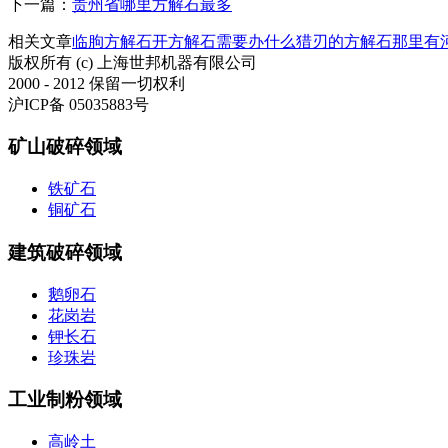
下一篇：
贵州省哪里方解石最多
相关文章
临朐方解石
开方解石需要办什么
猎刃的方解石那里有
版权所有 (c) 上海世邦机器有限公司
2000 - 2012 保留一切权利
沪ICP备 05035883号
矿山破碎领域
铁矿石
铜矿石
建筑破碎领域
鹅卵石
花岗岩
钾长石
珍珠岩
工业制粉领域
高岭土