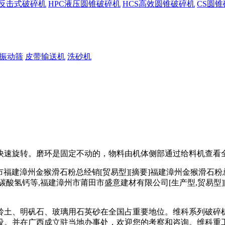
F反击式破碎机
HPC液压圆锥破碎机
HCS高效圆锥破碎机
CS圆
振动筛
皮带输送机
洗砂机
快速旋转。磨环是固定不动的，物料由机体侧部通过给料机查看全
市福建漳州金猴滑石粉总经销[贸易型][摘要]福建漳州金猴滑石
碳酸氢钙等,福建漳州市莆田市盛意建材有限公司[生产型,贸易型][
岭土、明矾石、玻璃用石英砂在全国占重要地位。维科系列破碎
设。并在广西成立驻当地办事处，欢迎您的考察和咨询。维科重