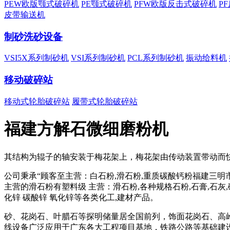
PEW欧版颚式破碎机
PE颚式破碎机
PFW欧版反击式破碎机
P
皮带输送机
制砂洗砂设备
VSI5X系列制砂机
VSI系列制砂机
PCL系列制砂机
振动给料机
移动破碎站
移动式轮胎破碎站
履带式轮胎破碎站
福建方解石微细磨粉机
其结构为辊子的轴安装于梅花架上，梅花架由传动装置带动而
公司秉承“顾客至主营：白石粉,滑石粉,重质碳酸钙粉福建三明
主营的滑石粉有塑料级 主营：滑石粉,各种规格石粉,石膏,石灰,
化锌 碳酸锌 氧化锌等各类化工,建材产品。
砂、花岗石、叶腊石等探明储量居全国前列，饰面花岗石、高
线设备广泛应用于广东各大工程项目基地，铁路公路等基础建