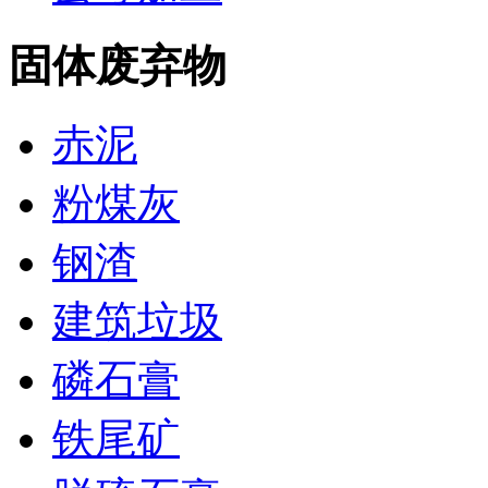
固体废弃物
赤泥
粉煤灰
钢渣
建筑垃圾
磷石膏
铁尾矿